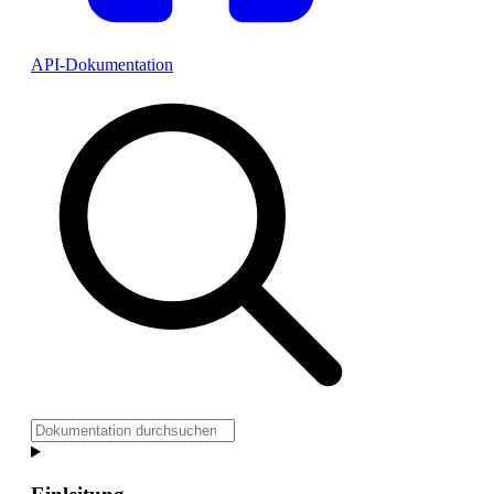
API-Dokumentation