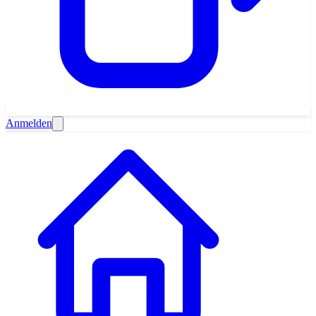
Anmelden